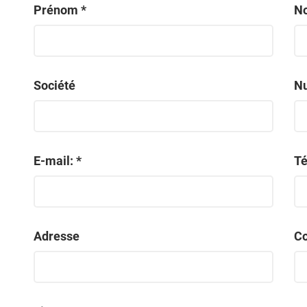
Prénom *
N
Société
Nu
E-mail: *
Té
Adresse
Co