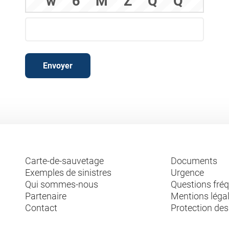
w
6
M
Z
Q
Q
Envoyer
Carte-de-sauvetage
Documents
Exemples de sinistres
Urgence
Qui sommes-nous
Questions fr
Partenaire
Mentions léga
Contact
Protection de