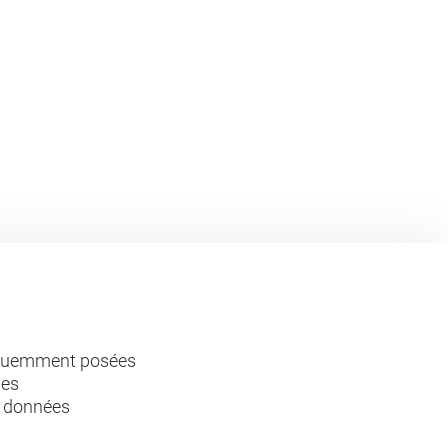
équemment posées
les
s données