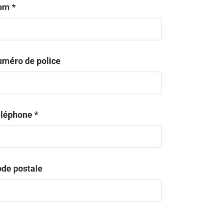
om *
méro de police
léphone *
de postale