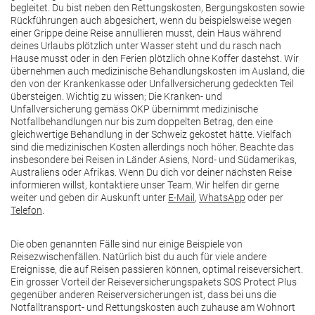
begleitet. Du bist neben den Rettungskosten, Bergungskosten sowie
Rückführungen auch abgesichert, wenn du beispielsweise wegen
einer Grippe deine Reise annullieren musst, dein Haus während
deines Urlaubs plötzlich unter Wasser steht und du rasch nach
Hause musst oder in den Ferien plötzlich ohne Koffer dastehst. Wir
übernehmen auch medizinische Behandlungskosten im Ausland, die
den von der Krankenkasse oder Unfallversicherung gedeckten Teil
übersteigen. Wichtig zu wissen; Die Kranken- und
Unfallversicherung gemäss OKP übernimmt medizinische
Notfallbehandlungen nur bis zum doppelten Betrag, den eine
gleichwertige Behandlung in der Schweiz gekostet hätte. Vielfach
sind die medizinischen Kosten allerdings noch höher. Beachte das
insbesondere bei Reisen in Länder Asiens, Nord- und Südamerikas,
Australiens oder Afrikas. Wenn Du dich vor deiner nächsten Reise
informieren willst, kontaktiere unser Team. Wir helfen dir gerne
weiter und geben dir Auskunft unter
E-Mail
,
WhatsApp
oder per
Telefon
.
Die oben genannten Fälle sind nur einige Beispiele von
Reisezwischenfällen. Natürlich bist du auch für viele andere
Ereignisse, die auf Reisen passieren können, optimal reiseversichert.
Ein grosser Vorteil der Reiseversicherungspakets SOS Protect Plus
gegenüber anderen Reiserversicherungen ist, dass bei uns die
Notfalltransport- und Rettungskosten auch zuhause am Wohnort